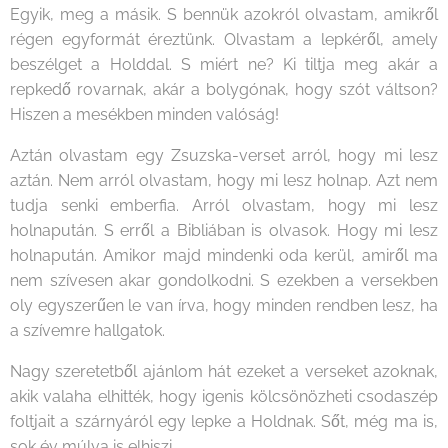
Egyik, meg a másik. S bennük azokról olvastam, amikről
régen egyformát éreztünk. Olvastam a lepkéről, amely
beszélget a Holddal. S miért ne? Ki tiltja meg akár a
repkedő rovarnak, akár a bolygónak, hogy szót váltson?
Hiszen a mesékben minden valóság!
Aztán olvastam egy Zsuzska-verset arról, hogy mi lesz
aztán. Nem arról olvastam, hogy mi lesz holnap. Azt nem
tudja senki emberfia. Arról olvastam, hogy mi lesz
holnapután. S erről a Bibliában is olvasok. Hogy mi lesz
holnapután. Amikor majd mindenki oda kerül, amiről ma
nem szívesen akar gondolkodni. S ezekben a versekben
oly egyszerűen le van írva, hogy minden rendben lesz, ha
a szívemre hallgatok.
Nagy szeretetből ajánlom hát ezeket a verseket azoknak,
akik valaha elhitték, hogy igenis kölcsönözheti csodaszép
foltjait a szárnyáról egy lepke a Holdnak. Sőt, még ma is,
sok év múlva is elhiszi.