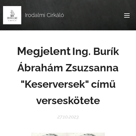
Irodalmi Cirkáló
Megjelent
Ing. Burík
Ábrahám Zsuzsanna
"Keserversek" című
verseskötete
27.10.2023