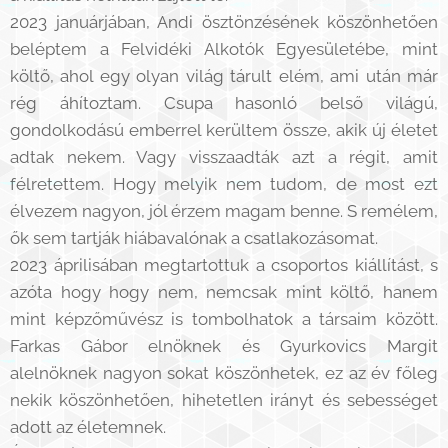
2023 januárjában, Andi ösztönzésének köszönhetően
beléptem a Felvidéki Alkotók Egyesületébe, mint
költő, ahol egy olyan világ tárult elém, ami után már
rég áhítoztam. Csupa hasonló belső világú,
gondolkodású emberrel kerültem össze, akik új életet
adtak nekem. Vagy visszaadták azt a régit, amit
félretettem. Hogy melyik nem tudom, de most ezt
élvezem nagyon, jól érzem magam benne. S remélem,
ők sem tartják hiábavalónak a csatlakozásomat.
2023 áprilisában megtartottuk a csoportos kiállítást, s
azóta hogy hogy nem, nemcsak mint költő, hanem
mint képzőművész is tombolhatok a társaim között.
Farkas Gábor elnöknek és Gyurkovics Margit
alelnöknek nagyon sokat köszönhetek, ez az év főleg
nekik köszönhetően, hihetetlen irányt és sebességet
adott az életemnek.