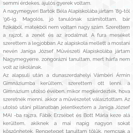
semmi érdekes, ájulós gyerek voltam.
A nagymegyeri Bartók Béla Alapiskolába jártam '89-től
'96-ig. Magolós, jó tanulónak számítottam, bár
fizikából, matekból nem voltam nagy szám. Szerettem
a rajzot, a zenét és az irodalmat. A fura meséket
szerettem a legjobban. Az alapiskola mellett a mostani
nevén Janiga József Művészeti Alapiskolába jártam
Nagymegyerre, zongorázni tanultam, mert hárfa nem
volt az iskolának.
Az alapsuli után a dunaszerdahelyi Vámbéri Ármin
Gimnáziumba kerültem, szerettem ott lenni. a
Gimnázium utolsó évében, mikor megkérdezték, hova
szeretnék menni, akkor a művészetet választottam. Az
utolsó utáni pillanatban jelentkeztem a Janiga József
MAI -ba rajzra, Fábik Erzsébet és Bott Mária keze alá
kerültem, akiknek a mai napig nagyon sokat
köszönhetek. Rengeteget tanultam tőlük, nemcsak a