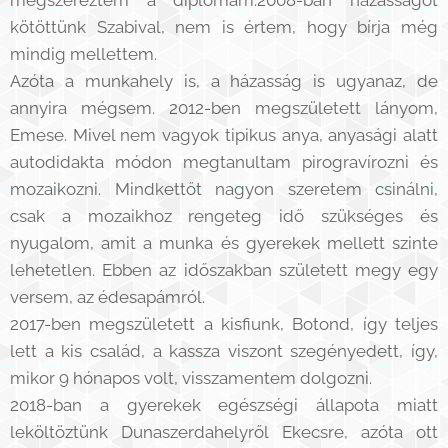
megszereztem a diplomám.2008-ban házasságot
kötöttünk Szabival, nem is értem, hogy bírja még
mindig mellettem.
Azóta a munkahely is, a házasság is ugyanaz, de
annyira mégsem. 2012-ben megszületett lányom,
Emese. Mivel nem vagyok tipikus anya, anyasági alatt
autodidakta módon megtanultam pirogravírozni és
mozaikozni. Mindkettőt nagyon szeretem csinálni,
csak a mozaikhoz rengeteg idő szükséges és
nyugalom, amit a munka és gyerekek mellett szinte
lehetetlen. Ebben az időszakban született megy egy
versem, az édesapámról.
2017-ben megszületett a kisfiunk, Botond, így teljes
lett a kis család, a kassza viszont szegényedett, így,
mikor 9 hónapos volt, visszamentem dolgozni.
2018-ban a gyerekek egészségi állapota miatt
leköltöztünk Dunaszerdahelyről Ekecsre, azóta ott