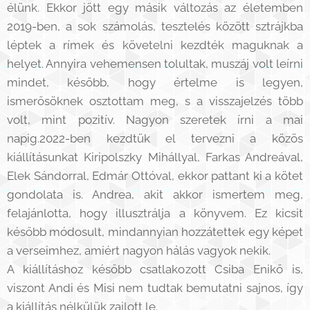
élünk. Ekkor jött egy másik változás az életemben
2019-ben, a sok számolás, tesztelés között sztrájkba
léptek a rímek és követelni kezdték maguknak a
helyet. Annyira vehemensen tolultak, muszáj volt leírni
mindet, később, hogy értelme is legyen,
ismerősöknek osztottam meg, s a visszajelzés több
volt, mint pozitív. Nagyon szeretek írni a mai
napig.2022-ben kezdtük el tervezni a közös
kiállításunkat Kiripolszky Mihállyal, Farkas Andreával,
Elek Sándorral, Edmár Ottóval, ekkor pattant ki a kötet
gondolata is. Andrea, akit akkor ismertem meg,
felajánlotta, hogy illusztrálja a könyvem. Ez kicsit
később módosult, mindannyian hozzátettek egy képet
a verseimhez, amiért nagyon hálás vagyok nekik.
A kiállításhoz később csatlakozott Csiba Enikő is,
viszont Andi és Misi nem tudtak bemutatni sajnos, így
a kiállítás nélkülük zajlott le.