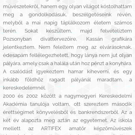
művészetekről, hanem egy olyan világot kóstolhattam
meg a gondolkodásuk, beszélgetéseink révén,
melyből a mai napig táplálkozom életem számos
terén. Sokat készültem, majd felvételiztem
Pozsonyban divattervezőire, Kassán grafikára
jelentkeztem. Nem feleltem meg az elvárásoknak,
édesapám fellélegezhetett, hogy lánya nem jut olyan
pályára, amely csak a halála után hoz pénzt a konyhára.
A csalódást igyekeztem hamar kiheverni, és egy
inkább földhöz ragadt pályánál maradtam, a
kereskedelemnél.
2000 és 2002 között a nagymegyeri Kereskedelmi
Akadémia tanulója voltam, ott szereztem második
érettségimet könyvelésből és bankrendszerből. Az a
két év alapozta meg aztán az egyetemet. Az iskola
mellett az ARTIFEX amatőr képzőművészek