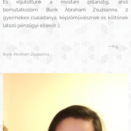
És eljutottunk a mostani pillanatig, ahol
bemutatkozom: Burík Ábrahám Zsuzsanna, 2
gyermekes családanya, képzőművésznek és költőnek
látszó pénzügyi ellenőr :).
--
Ing.
Burík Ábrahám Zsuzsanna