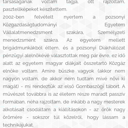
társaságának voltam tagja, ott rajzoltam,
pasztellképeket készítettem.
2002-ben felvételt nyertem a pozsonyi
Közgazdaságtudományi Egyetem
Vállalatmenedzsment szakára, Személyzeti
menedzsment szakra. Az egyetem mellett
brigádmunkákból éltem, és a pozsonyi Diákhálózat
pénzügyi alelnökévé választottak meg pár évre, ez idő
alatt az egyetem magyar diákjait összetartó Közgáz
elnöke voltam. Amire büszke vagyok (akkor nem
nagyon voltam, de akkor nem tudtam mivé növi ki
magát) - mi rendeztük az első Gombaszögi tábort. A
művészet továbbra is az életem része maradt passzív
formában, néha rajzoltam, de inkább a nagy mesterek
alkotásait csodáltam a kiállításokon - az őrök nagy
örömére - sokszor túl közelről, hogy lássam a
technikájukat.