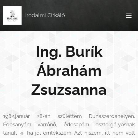
Irodalmi Cirkáló
Ing. Burík
Ábrahám
Zsuzsanna
1982.január 28-án születtem Dunaszerdahelyen.
Édesanyám varrónő, édesapám esztergályosnak
tanult ki, ha jól emlékszem. Azt hiszem, itt nem volt