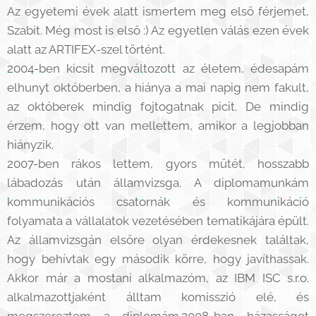
Az egyetemi évek alatt ismertem meg első férjemet,
Szabit. Még most is első :) Az egyetlen válás ezen évek
alatt az ARTIFEX-szel történt.
2004-ben kicsit megváltozott az életem, édesapám
elhunyt októberben, a hiánya a mai napig nem fakult,
az októberek mindig fojtogatnak picit. De mindig
érzem, hogy ott van mellettem, amikor a legjobban
hiányzik.
2007-ben rákos lettem, gyors műtét, hosszabb
lábadozás után államvizsga. A diplomamunkám
kommunikációs csatornák és kommunikáció
folyamata a vállalatok vezetésében tematikájára épült.
Az államvizsgán elsőre olyan érdekesnek találtak,
hogy behívtak egy második körre, hogy javíthassak.
Akkor már a mostani alkalmazóm, az IBM ISC s.r.o.
alkalmazottjaként álltam komisszió elé, és